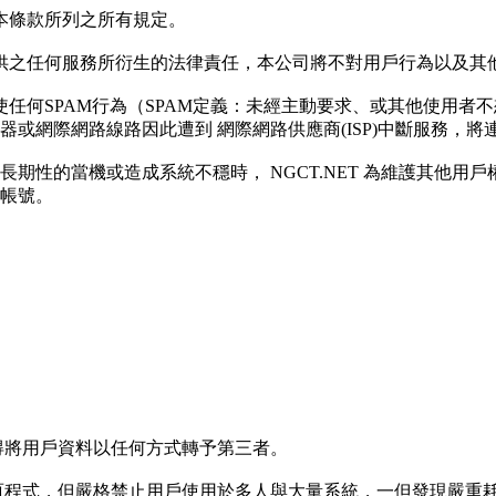
同意本條款所列之所有規定。
ET 提供之任何服務所衍生的法律責任，本公司將不對用戶行為以及
台行使任何SPAM行為（SPAM定義：未經主動要求、或其他使用者
器或網際網路線路因此遭到 網際網路供應商(ISP)中斷服務，將連帶
或長期性的當機或造成系統不穩時， NGCT.NET 為維護其他
戶帳號。
，不得將用戶資料以任何方式轉予第三者。
P等網頁程式，但嚴格禁止用戶使用於多人與大量系統，一但發現嚴重耗