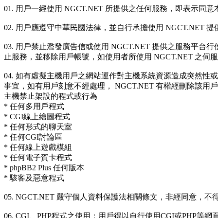
01. 用戶一經使用 NGCT.NET 所提供之任何服務，即表示
02. 用戶應遵守中華民國法律，並自行承擔使用 NGCT.N
03. 用戶禁止濫發廣告信或使用 NGCT.NET 提供之服務平
止服務，並移除用戶帳號，如使用者所使用 NGCT.NET 之伺服
04. 如有虛擬主機用戶之網站運作對主機系統資源造成突然性
事宜，如有用戶刻意不經處理， NGCT.NET 有權經刪除該用
主機禁止架設的程式或行為
* 任何多用戶程式
* CGI線上繪圖程式
* 任何形式的聊天室
* 任何CGI討論區
* 任何線上遊戲模組
* 任何電子賀卡程式
* phpBB2 Plus 任何版本
* 駭客及惡意程式
05. NGCT.NET 嚴守個人資料保護法相關條文，非經同意
06. CGI、PHP程式之使用：用戶得以自行使用CGI或PH