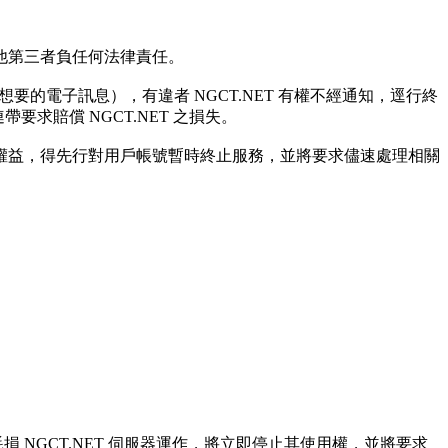
其他第三者負任何法律責任。
不想要的電子訊息），有違者 NGCT.NET 有權不經通知，逕行終
要求賠償 NGCT.NET 之損失。
用戶權益，得先行對用戶帳號暫時終止服務，並將要求儘速處理相關
損 NGCT.NET 伺服器運作，將立即停止其使用權，並將要求