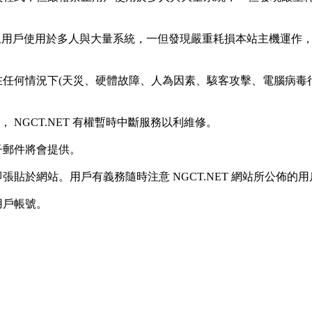
格禁止用戶使用於多人與大量系統，一但發現嚴重耗損本站主機運作， 
份，在任何情況下(天災、硬體故障、人為因素、駭客攻擊、電腦病毒行
 NGCT.NET 有權暫時中斷服務以利維修。
電子郵件將會提供。
立即張貼於網站。用戶有義務隨時注意 NGCT.NET 網站所公佈的
該用戶帳號。